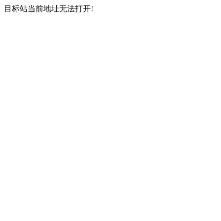
目标站当前地址无法打开!