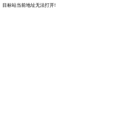
目标站当前地址无法打开!