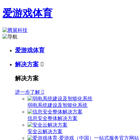
爱游戏体育
爱游戏体育
解决方案

解决方案
进一步了解

弱电系统建设及智能化系统
信息安全整体解决方案
安全云解决方案