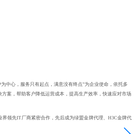
户为中心，服务只有起点，满意没有终点”为企业使命，依托多
决方案，帮助客户降低运营成本，提高生产效率，快速应对市场
。
领先IT厂商紧密合作，先后成为绿盟金牌代理、H3C金牌代