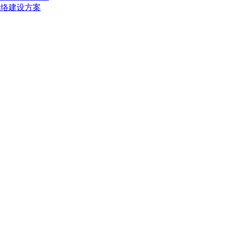
网络建设方案