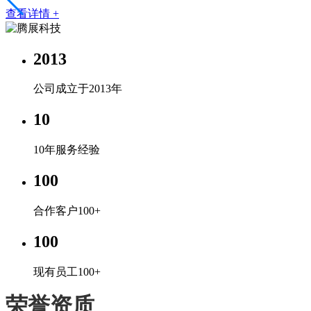
查看详情 +
2013
公司成立于2013年
10
10年服务经验
100
合作客户100+
100
现有员工100+
荣誉资质